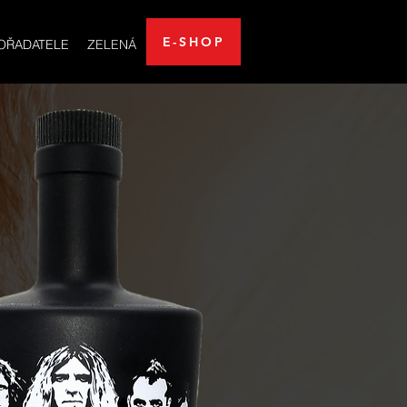
E-SHOP
OŘADATELE
ZELENÁ
E-SHOP