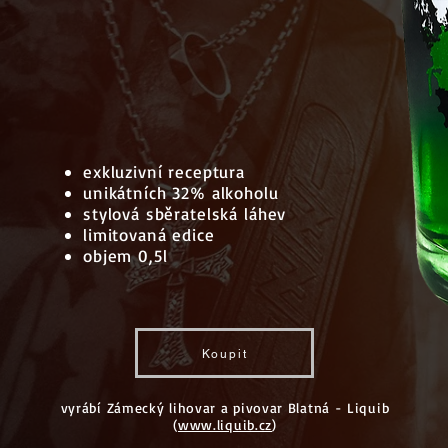
exkluzivní receptura
unikátních 32% alkoholu
stylová sběratelská láhev
limitovaná edice
objem 0,5l
Koupit
vyrábí Zámecký lihovar a pivovar Blatná - Liquib
(
www.liquib.cz
)